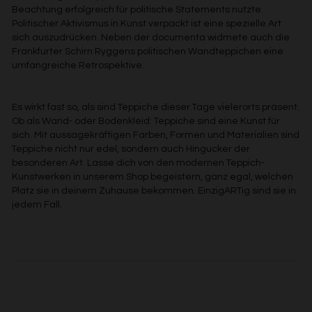
entsprechenden Anpassungen vornehmen.
Beachtung erfolgreich für politische Statements nutzte.
Politischer Aktivismus in Kunst verpackt ist eine spezielle Art
Zwecke der Datenverarbeitung durch unsere Partner:
sich auszudrücken. Neben der documenta widmete auch die
Frankfurter Schirn Ryggens politischen Wandteppichen eine
Speichern von oder Zugriff auf Informationen auf einem
Endgerät
umfangreiche Retrospektive.
Verwendung reduzierter Daten zur Auswahl von
Werbeanzeigen
Erstellung von Profilen für personalisierte Werbung
Es wirkt fast so, als sind Teppiche dieser Tage vielerorts präsent.
Verwendung von Profilen zur Auswahl personalisierter
Ob als Wand- oder Bodenkleid: Teppiche sind eine Kunst für
Werbung
sich. Mit aussagekräftigen Farben, Formen und Materialien sind
Erstellung von Profilen zur Personalisierung von Inhalten
Teppiche nicht nur edel, sondern auch Hingucker der
Verwendung von Profilen zur Auswahl personalisierter
Inhalte
besonderen Art. Lasse dich von den modernen Teppich-
Messung der Werbeleistung
Kunstwerken in unserem Shop begeistern, ganz egal, welchen
Messung der Performance von Inhalten
Platz sie in deinem Zuhause bekommen. EinzigARTig sind sie in
Analyse von Zielgruppen durch Statistiken oder
jedem Fall.
Kombinationen von Daten aus verschiedenen Quellen
Entwicklung und Verbesserung der Angebote
Verwendung reduzierter Daten zur Auswahl von Inhalten
Besondere Features:
Verwendung genauer Standortdaten
Endgeräteeigenschaften zur Identifikation aktiv abfragen