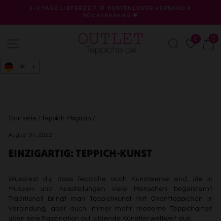
Direkt
2-4 TAGE LIEFERZEIT 🛒 KOSTENLOSER VERSAND &
zum
RÜCKVERSAND 🌟
Pause
Inhalt
Diashow
0
0
Seitennavigation
Suche
W
DE
Startseite
/
Teppich-Magazin
/
August 31, 2022
EINZIGARTIG: TEPPICH-KUNST
Wusstest du, dass Teppiche auch Kunstwerke sind, die in
Museen und Ausstellungen viele Menschen begeistern?
Traditionell bringt man Teppichkunst mit Orientteppichen in
Verbindung, aber auch immer mehr moderne Teppicharten
üben eine Faszination auf bildende Künstler weltweit aus.