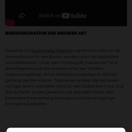
WANDDEKORATION DER ANDEREN ART
Moderne und
traditionelle Teppiche
eignen sich nicht nur als
Raumschmuck für den Boden, sondern auch als besondere
Wanddekoration. Unter dem Fachbegriff „Tapisserien“ sind
Wandteppiche und alle anderen Arten von Textilien
zusammengefasst, die zu Dekorationszwecken an Wände
gehängt werden können. Tapisserien erleben derzeit einen
richtigen Boom und haben rund um den Globus ihre Fans. Und
das zu Recht, zudem gewebte und geknüpfte Bilder eine
besondere Raumwirkung erzeugen und eine einzigartige
Atmosphäre schaffen.